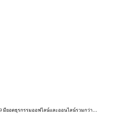
569 มียอดธุรกรรมออฟไลน์และออนไลน์รวมกว่า…