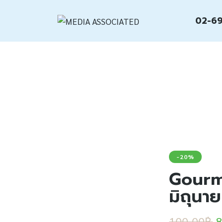
02-69
-20%
Gourme
มิถุนา
100.00
฿
8