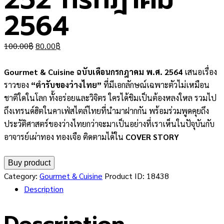
2564
Original
Current
100.00
฿
80.00
฿
price
price
was:
is:
Gourmet & Cuisine ฉบับเดือนกรกฎาคม พ.ศ. 2564
เสนอเรื่อง
100.00฿.
80.00฿.
ราวของ
“ตำรับของว่างไทย”
ที่มีเอกลักษณ์เฉพาะตัวไม่เหมือน
ชาติใดในโลก ทั้งอร่อยและวิจิตร ใครได้ชิมเป็นต้องหลงใหล รวมไป
ถึงเทรนด์ฮิตในคาเฟ่สไตล์ไทยที่นำมาฝากกัน พร้อมร่วมพูดคุยถึง
ประวัติศาสตร์ของว่างไทยกว่าจะมาเป็นอย่างที่เราเห็นในปัจุบันกับ
อาจารย์เผ่าทอง ทองเจือ ติดตามได้ใน
COVER STORY
Buy product
Category:
Gourmet & Cuisine
Product ID:
18438
Description