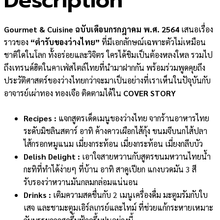
Description
Gourmet & Cuisine ฉบับเดือนกรกฎาคม พ.ศ. 2564
เสนอเรื่อง
ราวของ
“ตำรับของว่างไทย”
ที่มีเอกลักษณ์เฉพาะตัวไม่เหมือน
ชาติใดในโลก ทั้งอร่อยและวิจิตร ใครได้ชิมเป็นต้องหลงใหล รวมไป
ถึงเทรนด์ฮิตในคาเฟ่สไตล์ไทยที่นำมาฝากกัน พร้อมร่วมพูดคุยถึง
ประวัติศาสตร์ของว่างไทยกว่าจะมาเป็นอย่างที่เราเห็นในปัจุบันกับ
อาจารย์เผ่าทอง ทองเจือ ติดตามได้ใน
COVER STORY
Recipes :
แจกสูตรเด็ดเมนูของว่างไทย จากร้านอาหารไทย
ระดับมิชลินสตาร์ อาทิ ค้างคาวเผือกไส้กุ้ง ขนมจีบนกไส้ปลา
ไส้กรอกหมูแนม เมี่ยงกระท้อน เมี่ยงกระท้อน เมี่ยงกลีบบัว
Delish Delight :
เอาใจสายหวานกับสูตรขนมหวานไทยน้ำ
กะทิที่ทำได้ง่ายๆ ที่บ้าน อาทิ สาคูเปียก แกงบวดมัน 3 สี
รับรองว่าหวานมันกลมกล่อมแน่นอน
Drinks :
เติมความสดชื่นกับ 2 เมนูเครื่องดื่ม มะตูมรัมกับใบ
เสจ และชามะตูมเอิร์ลเกรย์และไทม์ ที่ช่วยแก้กระหายเหมาะ