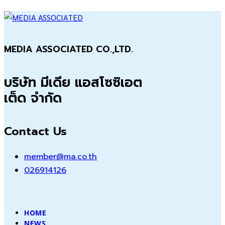
price
price
was:
is:
100.00฿.
80.00฿.
MEDIA ASSOCIATED CO.,LTD.
บริษัท มีเดีย แอสโซซิเอต
เต็ด จำกัด
Contact Us
member@ma.co.th
026914126
HOME
NEWS