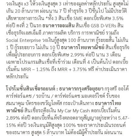
วงเงินสูง x3 ให้วงเงินสูงสุด 3 เท่าของมูลค่าหลักประกัน สูงสุดไม่
เกิน 20 ล้านบาท ผ่อนนาน 7 ปี ทำธุรกิจ 3 ปีขึ้นไป ไม่มีประวัติ
เสียหายทางการเงิน *ทั้ง 3 สินเชื่อ SME ดอกเบี้ยพิเศษ 3.5%
ต่อปี คงที่ 2 ปีแรก
ธนาคารออมสิน
สินเชื่อ GSB D-VERs สิน
เชื่อธุรกิจเอสเอ็มอี ภาคการผลิต บริการ การพาณิชย์ รวมถึง
Social Enterprise วงเงินกู้สูงสุด 100 ล้านบาท กู้ระยะสั้น ไม่เกิน
1 ปี กู้ระยะยาว ไม่เกิน 10 ปี
ธนาคารไทยพาณิชย์
สินเชื่อธุรกิจ
เพื่อผู้ประกอบการ ดอกเบี้ยพิเศษ 2.99% ต่อปี นาน 3 เดือน
เฉพาะโปรแกรมสินเชื่อที่เข้าร่วม เดือนที่ 4 เป็นต้นไป ดอกเบี้ย
เริ่มต้น MRR – 1.25% ถึง MRR + 3.75% ฟรี ค่าประเมินราคา
หลักประกัน
โปรโมชั่นสินเชื่อรถยนต์ : ธนาคารกรุงศรีอยุธยา
กรุงศรี ออโต้
คาร์ฟอร์แคช / รถบ้าน / คาร์ฟอร์แคช มอเตอร์ไซค์ รับของ
สมนาคุณ บัตรของขวัญโลตัส กระเป๋าเดินทาง
ธนาคารไทย
พาณิชย์
สินเชื่อรถคือเงิน My Car My Cash ดอกเบี้ยเริ่มต้น
2.89% ต่อปี ดอกเบี้ยที่แท้จริงตลอดอายุสัญญาอยู่ระหว่าง 5.47-
15% ต่อปี วงเงินอนุมัติสูงสุด 100% ของราคาประเมินรถยนต์
ของธนาคาร สูงสุด 5 ล้านบาท ไม่ต้องมีผู้ค้ำประกัน ผ่อนนาน