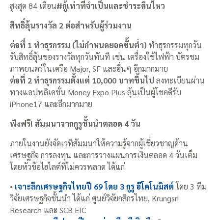
สูงสุด 84 เดือน
#กู้เท่าที่จำเป็นและชำระคืนไหว
สิทธิ์ลุ้นรางวัล 2 ต่อสำหรับผู้ร่วมงาน
ต่อที่ 1
ทำธุรกรรม (ไม่กำหนดยอดขั้นต่ำ)
ทำธุรกรรมทุกวัน
รับสิทธิ์ลุ้นของรางวัลทุกวันทันที เช่น เครื่องใช้ไฟฟ้า บัตรชม
ภาพยนตร์ในเครือ Major, SF และอื่นๆ อีกมากมาย
ต่อที่ 2
ทำธุรกรรมตั้งแต่ 10,000 บาทขึ้นไป
ลงทะเบียนผ่าน
ทางแอปพลิเคชั่น Money Expo Plus ลุ้นเป็นผู้โชคดีรับ
iPhone17 และอีกมากมาย
ฟังฟรี! สัมมนาจากกูรูชั้นนำตลอด 4 วัน
ภายในงานยังจัดเวทีสัมมนาให้ความรู้จากผู้เชี่ยวชาญด้าน
เศรษฐกิจ การลงทุน และการวางแผนการเงินตลอด 4 วันเต็ม
โดยหัวข้อไฮไลต์ที่ไม่ควรพลาด ได้แก่
•
เจาะลึกเศรษฐกิจไทยปี 69 โดย 3 กูรู อีโคโนมิสต์
โดย 3 ทีม
วิจัยเศรษฐกิจชั้นนำ ได้แก่ ศูนย์วิจัยกสิกรไทย, Krungsri
Research และ SCB EIC