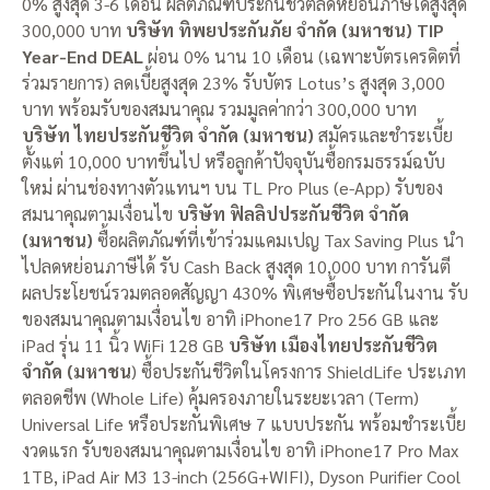
0% สูงสุด 3-6 เดือน ผลิตภัณฑ์ประกันชีวิตลดหย่อนภาษีได้สูงสุด
300,000 บาท
บริษัท ทิพยประกันภัย จำกัด (มหาชน) TIP
Year-End DEAL
ผ่อน 0% นาน 10 เดือน (เฉพาะบัตรเครดิตที่
ร่วมรายการ) ลดเบี้ยสูงสุด 23% รับบัตร Lotus’s สูงสุด 3,000
บาท พร้อมรับของสมนาคุณ รวมมูลค่ากว่า 300,000 บาท
บริษัท ไทยประกันชีวิต จำกัด (มหาชน)
สมัครและชำระเบี้ย
ตั้งแต่ 10,000 บาทขึ้นไป หรือลูกค้าปัจจุบันซื้อกรมธรรม์ฉบับ
ใหม่ ผ่านช่องทางตัวแทนฯ บน TL Pro Plus (e-App) รับของ
สมนาคุณตามเงื่อนไข
บริษัท ฟิลลิปประกันชีวิต จำกัด
(มหาชน)
ซื้อผลิตภัณฑ์ที่เข้าร่วมแคมเปญ Tax Saving Plus นำ
ไปลดหย่อนภาษีได้ รับ Cash Back สูงสุด 10,000 บาท การันตี
ผลประโยชน์รวมตลอดสัญญา 430% พิเศษซื้อประกันในงาน รับ
ของสมนาคุณตามเงื่อนไข อาทิ iPhone17 Pro 256 GB และ
iPad รุ่น 11 นิ้ว WiFi 128 GB
บริษัท เมืองไทยประกันชีวิต
จำกัด (มหาชน
) ซื้อประกันชีวิตในโครงการ ShieldLife ประเภท
ตลอดชีพ (Whole Life) คุ้มครองภายในระยะเวลา (Term)
Universal Life หรือประกันพิเศษ 7 แบบประกัน พร้อมชำระเบี้ย
งวดแรก รับของสมนาคุณตามเงื่อนไข อาทิ iPhone17 Pro Max
1TB, iPad Air M3 13-inch (256G+WIFI), Dyson Purifier Cool