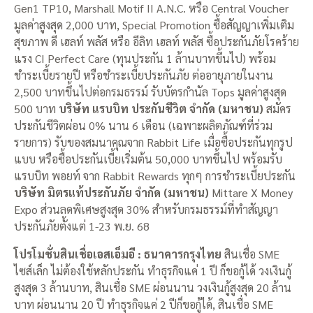
Gen1 TP10, Marshall Motif II A.N.C. หรือ Central Voucher
มูลค่าสูงสุด 2,000 บาท, Special Promotion ซื้อสัญญาเพิ่มเติม
สุขภาพ ดี เฮลท์ พลัส หรือ อีลิท เฮลท์ พลัส ซื้อประกันภัยโรคร้าย
แรง CI Perfect Care (ทุนประกัน 1 ล้านบาทขึ้นไป) พร้อม
ชำระเบี้ยรายปี หรือชำระเบี้ยประกันภัย ต่ออายุภายในงาน
2,500 บาทขึ้นไปต่อกรมธรรม์ รับบัตรกำนัล Tops มูลค่าสูงสุด
500 บาท
บริษัท แรบบิท ประกันชีวิต จำกัด (มหาชน)
สมัคร
ประกันชีวิตผ่อน 0% นาน 6 เดือน (เฉพาะผลิตภัณฑ์ที่ร่วม
รายการ) รับของสมนาคุณจาก Rabbit Life เมื่อซื้อประกันทุกรูป
แบบ หรือซื้อประกันเบี้ยเริ่มต้น 50,000 บาทขึ้นไป พร้อมรับ
แรบบิท พอยท์ จาก Rabbit Rewards ทุกๆ การชำระเบี้ยประกัน
บริษัท มิตรแท้ประกันภัย จำกัด (มหาชน)
Mittare X Money
Expo ส่วนลดพิเศษสูงสุด 30% สำหรับกรมธรรม์ที่ทำสัญญา
ประกันภัยตั้งแต่ 1-23 พ.ย. 68
โปรโมชั่นสินเชื่อเอสเอ็มอี : ธนาคารกรุงไทย
สินเชื่อ SME
ไซส์เล็ก ไม่ต้องใช้หลักประกัน ทำธุรกิจแค่ 1 ปี ก็ขอกู้ได้ วงเงินกู้
สูงสุด 3 ล้านบาท, สินเชื่อ SME ผ่อนนาน วงเงินกู้สูงสุด 20 ล้าน
บาท ผ่อนนาน 20 ปี ทำธุรกิจแค่ 2 ปีก็ขอกู้ได้, สินเชื่อ SME