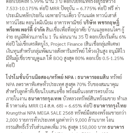
ดอกเบี้ยคงที่ 5.99% นาน 3 ปี ดอกเบี้ยที่แท้จริงอยู่ระหว่าง
7.533-10.175% ต่อปี MRR ปัจจุบัน = 6.775% ต่อปี ฟรี ค่า
ประเมินหลักประกัน เฉพาะบ้านเดี่ยว บ้านแฝด ทาวน์เฮาส์
ทาวน์โฮม คอนโดมิเนียม อาคารพาณิชย์
บริษัท พชรกฤษฏิ์
พร็อพเพอร์ตี้ จำกัด
สินเชื่อเพื่อที่อยู่อาศัย บ้านและคอนโดฯ กู้
ง่าย อนุมัติด่วนภายใน 1 วัน ผ่อนนาน 35 ปี ดอกเบี้ยเริ่มต้น 6%
ต่อปี ไม่เช็กเครดิตบูโร, Project Finance (สินเชื่อกลุ่มพิเศษ)
เงินทุนสำหรับกลุ่มพัฒนาอสังหาริมทรัพย์ ให้วงเงินสูง อนุมัติไว
มีทีมผู้เชี่ยวชาญดูแล ให้ BOQ สูงสุด 80% ดอกเบี้ย 0.5-1.25%
ต่อปี
โปรโมชั่นบ้านมือสอง/ทรัพย์ NPA : ธนาคารออมสิน
ทรัพย์
NPA ลดราคาพิเศษทั่วประเทศ สูงสุด 70% รับของสมนาคุณ
สำหรับลูกค้าที่เขียนใบเสนอซื้อ พร้อมยื่นเอกสารครบถ้วน
ภายในงาน
ธนาคารกรุงเทพ
บัวหลวงทรัพย์สินพร้อมขาย ทำเล
ดี ราคาเด่น MRR (14 ส.ค. 68) = 6.65% ต่อปี
ธนาคารกรุงไทย
Krungthai NPA MEGA SALE 2568 ทรัพย์มือสองพร้อมขายกว่า
2,000 รายการทั่วประเทศ มูลค่ากว่า 9,000 ล้านบาท โอน
กรรมสิทธิ์เร็วรับส่วนลดเพิ่ม 3% สูงสุด 150,000 บาท
ธนาคาร