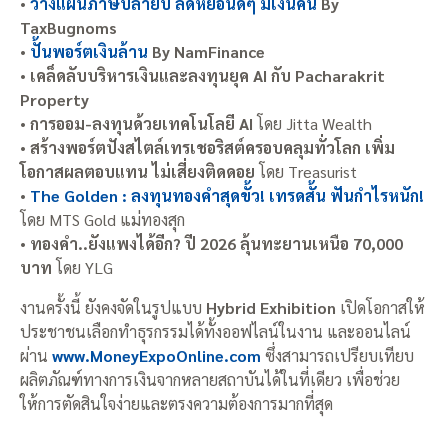
•
วางแผนภาษีปลายปี ลดหย่อนดีๆ มีเงินคืน
By
TaxBugnoms
•
ปั้นพอร์ตเงินล้าน
By NamFinance
•
เคล็ดลับบริหารเงินและลงทุนยุค AI
กับ Pacharakrit
Property
•
การออม-ลงทุนด้วยเทคโนโลยี AI
โดย Jitta Wealth
•
สร้างพอร์ตปังสไตล์เทรเชอริสต์ครอบคลุมทั่วโลก เพิ่ม
โอกาสผลตอบแทน ไม่เสี่ยงติดดอย
โดย Treasurist
•
The Golden : ลงทุนทองคำสุดขั้ว! เทรดสั้น ฟันกำไรหนัก!
โดย MTS Gold แม่ทองสุก
•
ทองคำ..ยังแพงได้อีก? ปี 2026 ลุ้นทะยานเหนือ 70,000
บาท
โดย YLG
งานครั้งนี้ ยังคงจัดในรูปแบบ
Hybrid Exhibition
เปิดโอกาสให้
ประชาชนเลือกทำธุรกรรมได้ทั้งออฟไลน์ในงาน และออนไลน์
ผ่าน
www.MoneyExpoOnline.com
ซึ่งสามารถเปรียบเทียบ
ผลิตภัณฑ์ทางการเงินจากหลายสถาบันได้ในที่เดียว เพื่อช่วย
ให้การตัดสินใจง่ายและตรงความต้องการมากที่สุด