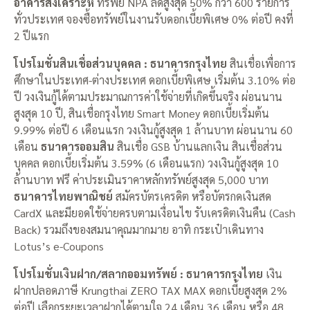
อาคารสงเคราะห์
ทรัพย์ NPA ลดสูงสุด 50% กว่า 600 รายการ
ทั่วประเทศ จองซื้อทรัพย์ในงานรับดอกเบี้ยพิเศษ 0% ต่อปี คงที่
2 ปีแรก
โปรโมชั่นสินเชื่อส่วนบุคคล : ธนาคารกรุงไทย
สินเชื่อเพื่อการ
ศึกษาในประเทศ-ต่างประเทศ ดอกเบี้ยพิเศษ เริ่มต้น 3.10% ต่อ
ปี วงเงินกู้ได้ตามประมาณการค่าใช้จ่ายที่เกิดขึ้นจริง ผ่อนนาน
สูงสุด 10 ปี, สินเชื่อกรุงไทย Smart Money ดอกเบี้ยเริ่มต้น
9.99% ต่อปี 6 เดือนแรก วงเงินกู้สูงสุด 1 ล้านบาท ผ่อนนาน 60
เดือน
ธนาคารออมสิน
สินเชื่อ GSB บ้านแลกเงิน สินเชื่อส่วน
บุคคล ดอกเบี้ยเริ่มต้น 3.59% (6 เดือนแรก) วงเงินกู้สูงสุด 10
ล้านบาท ฟรี ค่าประเมินราคาหลักทรัพย์สูงสุด 5,000 บาท
ธนาคารไทยพาณิชย์
สมัครบัตรเครดิต หรือบัตรกดเงินสด
CardX และมียอดใช้จ่ายครบตามเงื่อนไข รับเครดิตเงินคืน (Cash
Back) รวมถึงของสมนาคุณมากมาย อาทิ กระเป๋าเดินทาง
Lotus’s e-Coupons
โปรโมชั่นเงินฝาก/สลากออมทรัพย์ : ธนาคารกรุงไทย
เงิน
ฝากปลอดภาษี Krungthai ZERO TAX MAX ดอกเบี้ยสูงสุด 2%
ต่อปี เลือกระยะเวลาฝากได้ตามใจ 24 เดือน 36 เดือน หรือ 48