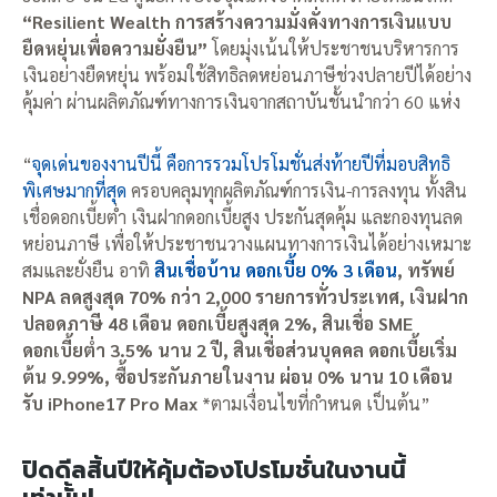
“Resilient Wealth การสร้างความมั่งคั่งทางการเงินแบบ
ยืดหยุ่นเพื่อความยั่งยืน”
โดยมุ่งเน้นให้ประชาชนบริหารการ
เงินอย่างยืดหยุ่น พร้อมใช้สิทธิลดหย่อนภาษีช่วงปลายปีได้อย่าง
คุ้มค่า ผ่านผลิตภัณฑ์ทางการเงินจากสถาบันชั้นนำกว่า 60 แห่ง
“
จุดเด่นของงานปีนี้ คือการรวมโปรโมชั่นส่งท้ายปีที่มอบสิทธิ
พิเศษมากที่สุด
ครอบคลุมทุกผลิตภัณฑ์การเงิน-การลงทุน ทั้งสิน
เชื่อดอกเบี้ยต่ำ เงินฝากดอกเบี้ยสูง ประกันสุดคุ้ม และกองทุนลด
หย่อนภาษี เพื่อให้ประชาชนวางแผนทางการเงินได้อย่างเหมาะ
สมและยั่งยืน อาทิ
สินเชื่อบ้าน ดอกเบี้ย 0% 3 เดือน
, ทรัพย์
NPA ลดสูงสุด 70% กว่า 2,000 รายการทั่วประเทศ, เงินฝาก
ปลอดภาษี 48 เดือน ดอกเบี้ยสูงสุด 2%, สินเชื่อ SME
ดอกเบี้ยต่ำ 3.5% นาน 2 ปี, สินเชื่อส่วนบุคคล ดอกเบี้ยเริ่ม
ต้น 9.99%, ซื้อประกันภายในงาน ผ่อน 0% นาน 10 เดือน
รับ iPhone17 Pro Max
*ตามเงื่อนไขที่กำหนด เป็นต้น”
ปิดดีลสิ้นปีให้คุ้มต้องโปรโมชั่นในงานนี้