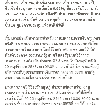
เดือน ดอกเบี้ย 2%, สินเชื่อ SME ดอกเบี้ย 3.5% นาน 2 ปี,
สินเชื่อส่วนบุคคล ดอกเบี้ยเริ่ม 9.99%, ซื้อประกันในงาน รับ
iPhone17 Pro Max
พร้อมฟังฟรี! สัมมนาและกิจกรรมพิเศษ
ตลอด 4 วันเต็ม วันที่ 20-23 พฤศจิกายน 2568 ณ ฮอลล์ 5
ชั้น LG ศูนย์การประชุมแห่งชาติสิริกิติ์
เริ่มแล้วอย่างเป็นทางการสำหรับ
งานมหกรรมการเงินกรุงเทพ
ครั้งที่ 8 MONEY EXPO 2025 BANGKOK YEAR-END
จัดโดย
วารสารการเงินธนาคาร
โดยได้รับเกียรติจาก
ดร.เอกนิติ นิติ
ทัณฑ์ประภาศ รองนายกรัฐมนตรี และรัฐมนตรีว่าการ
กระทรวงการคลัง
เป็นประธานพิธีเปิดงาน ในวันพฤหัสบดีที่
20 พฤศจิกายน 2568เวลา 09.09 น. ณ เวทีพิธีเปิด พร้อมด้วยผู้
บริหารระดับสูงจากภาคการเงินการธนาคาร หน่วยงานภาครัฐ
ภาคเอกชน และสื่อมวลชนร่วมงานอย่างคับคั่ง
นางสาวภาคนี วิริยะรังสฤษฎ์ ประธานจัดงานร่วม งาน
มหกรรมการเงิน MONEY EXPO
เปิดเผยว่า งานปีนี้จัดขึ้น
ระหว่างวันที่ 20-23 พฤศจิกายน 2568 เวลา 10.00-20.00 น. ณ
ฮอลล์ 5 ชั้น LG ศูนย์การประชุมแห่งชาติสิริกิติ์ ภายใต้แนวคิด