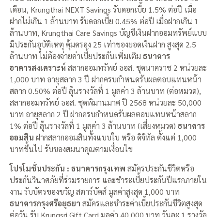
เดือน, Krungthai NEXT Savings รับดอกเบี้ย 1.5% ต่อปี เมื่อ
ฝากไม่เกิน 1 ล้านบาท รับดอกเบี้ย 0.45% ต่อปี เมื่อฝากเกิน 1
ล้านบาท, Krungthai Care Savings บัญชีเงินฝากออมทรัพย์แบบ
มีประกันอุบัติเหตุ คุ้มครอง 25 เท่าของยอดเงินฝาก สูงสุด 2.5
ล้านบาท ไม่ต้องจ่ายค่าเบี้ยประกันเพิ่มเติม
ธนาคาร
อาคารสงเคราะห์
สลากออมทรัพย์ ธอส. ชุดนาคราช 2 หน่วยละ
1,000 บาท อายุสลาก 3 ปี ฝากครบกำหนดรับผลตอบแทนหน้า
สลาก 0.50% ต่อปี ลุ้นรางวัลที่ 1 มูลค่า 3 ล้านบาท (ต่อหมวด),
สลากออมทรัพย์ ธอส. ชุดพิมานมาศ ปี 2568 หน่วยละ 50,000
บาท อายุสลาก 2 ปี ฝากครบกำหนดรับผลตอบแทนหน้าสลาก
1% ต่อปี ลุ้นรางวัลที่ 1 มูลค่า 3 ล้านบาท (เสี่ยงหมวด)
ธนาคาร
ออมสิน
ฝากสลากออมสินทั้งแบบใบ หรือ ดิจิทัล ตั้งแต่ 1,000
บาทขึ้นไป รับของสมนาคุณตามเงื่อนไข
โปรโมชั่นประกัน : ธนาคารกรุงเทพ
สมัครประกันชีวิตหรือ
ประกันวินาศภัยที่ร่วมรายการ และชำระเบี้ยประกันปีแรกภายใน
งาน รับบัตรของขวัญ สตาร์บัคส์ มูลค่าสูงสุด 1,000 บาท
ธนาคารกรุงศรีอยุธยา
สมัครและชำระค่าเบี้ยประกันชีวิตสูงสุด
ต่อวัน รับ Krungsri Gift Card มูลค่า 40,000 บาท วันละ 1 รางวัล