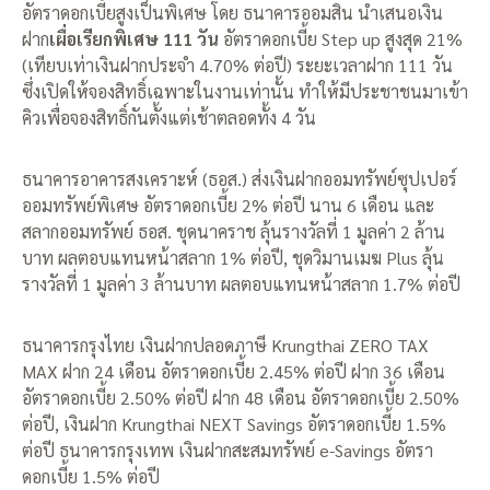
อัตราดอกเบี้ยสูงเป็นพิเศษ โดย ธนาคารออมสิน นำเสนอเงิน
ฝาก
เผื่อเรียกพิเศษ 111 วัน
อัตราดอกเบี้ย Step up สูงสุด 21%
(เทียบเท่าเงินฝากประจำ 4.70% ต่อปี) ระยะเวลาฝาก 111 วัน
ซึ่งเปิดให้จองสิทธิ์เฉพาะในงานเท่านั้น ทำให้มีประชาชนมาเข้า
คิวเพื่อจองสิทธิ์กันตั้งแต่เช้าตลอดทั้ง 4 วัน
ธนาคารอาคารสงเคราะห์ (ธอส.) ส่งเงินฝากออมทรัพย์ซุปเปอร์
ออมทรัพย์พิเศษ อัตราดอกเบี้ย 2% ต่อปี นาน 6 เดือน และ
สลากออมทรัพย์ ธอส. ชุดนาคราช ลุ้นรางวัลที่ 1 มูลค่า 2 ล้าน
บาท ผลตอบแทนหน้าสลาก 1% ต่อปี, ชุดวิมานเมฆ Plus ลุ้น
รางวัลที่ 1 มูลค่า 3 ล้านบาท ผลตอบแทนหน้าสลาก 1.7% ต่อปี
ธนาคารกรุงไทย
เงินฝากปลอดภาษี Krungthai ZERO TAX
MAX ฝาก 24 เดือน อัตราดอกเบี้ย 2.45% ต่อปี ฝาก 36 เดือน
อัตราดอกเบี้ย 2.50% ต่อปี ฝาก 48 เดือน อัตราดอกเบี้ย 2.50%
ต่อปี, เงินฝาก Krungthai NEXT Savings อัตราดอกเบี้ย 1.5%
ต่อปี ธนาคารกรุงเทพ เงินฝากสะสมทรัพย์ e-Savings อัตรา
ดอกเบี้ย 1.5% ต่อปี