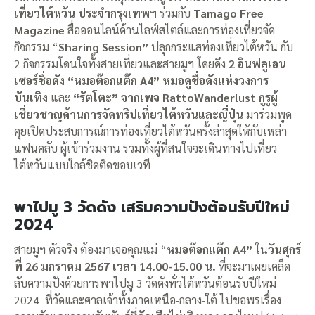
เที่ยวไต้หวัน ประจำกรุงเทพฯ
ร่วมกับ
Tamago Free
Magazine
สื่อออนไลน์ด้านไลฟ์สไตล์และการท่องเที่ยวจัด
กิจกรรม “
Sharing Session”
ปลุกกระแสท่องเที่ยวไต้หวัน กับ
2 กิจกรรมโดนใจทั้งสายเที่ยวและสายมูฯ โดยดึง
2 อินฟลูเอน
เซอร์ชื่อดัง “หมอต๊อกแต๊ก A4” หมอดูชื่อดังแห่งวงการ
บันเทิง
และ
“รัตโตะ” จากเพจ RattoWanderlust กูรูผู้
เชี่ยวชาญด้านการจัดทริปเที่ยวไต้หวันและญี่ปุ่น
มาร่วมพูด
คุยเปิดประสบการณ์การท่องเที่ยวไต้หวันครั้งล่าสุดให้กับเหล่า
แฟนคลับ ผู้เข้าร่วมงาน รวมทั้งผู้ที่สนใจจะเดินทางไปเที่ยว
ไต้หวันแบบใกล้ชิดติดขอบเวที
พาไปมู 3 วัดดัง เสริมความปังต้อนรับปีใหม่
2024
สายมูฯ ตัวจริง ต้องมาเจอคุณแม่ “
หมอต๊อกแต๊ก A4”
ใน
วันศุกร์
ที่ 26 มกราคม 2567 เวลา 14.00-15.00 น.
ที่จะมาเผยเคล็ด
ลับความปังด้วยการพาไปมู 3 วัดดังทั่วไต้หวันต้อนรับปีใหม่
2024 ที่วัดและศาลเจ้าทั้งภาคเหนือ-กลาง-ใต้ ไปขอพรเรื่อง