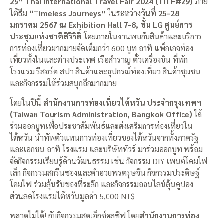
29” Thai International Travel Fair 2024 (TITF#29)
ภาย
ใต้ธีม
“Timeless Journeys”
ในระหว่าง
วันที่ 25-28
มกราคม 2567 ณ Exhibition Hall 7-8, ชั้น LG ศูนย์การ
ประชุมแห่งชาติสิริกิติ์
โดยภายในงานพบกับสินค้าและบริการ
การท่องเที่ยวมากมายจัดเต็มกว่า 600 บูท อาทิ แพ็กเกจท่อง
เที่ยวทั้งในและต่างประเทศ เรือสำราญ ตั๋วเครื่องบิน ที่พัก
โรงแรม รีสอร์ต สปา สินค้าและอุปกรณ์ท่องเที่ยว สินค้าชุมชน
และกิจกรรมให้ร่วมสนุกอีกมากมาย
โดยในปีนี้
สำนักงานการท่องเที่ยวไต้หวัน ประจำกรุงเทพฯ
(Taiwan Tourism Administration, Bangkok Office)
ได้
ร่วมออกบูทเพื่อประชาสัมพันธ์และส่งเสริมการท่องเที่ยวใน
ไต้หวัน นำทัพตัวแทนการท่องเที่ยวของไต้หวันจากทั้งภาครัฐ
และเอกชน อาทิ โรงแรม และบริษัททัวร์ มาร่วมออกบูท พร้อม
จัดกิจกรรมเรียนรู้ด้านวัฒนธรรม เช่น กิจกรรม DIY เพนต์โคมไฟ
เล็ก กิจกรรมสกรีนซองและคำอวยพรตรุษจีน กิจกรรมประดิษฐ์
โคมไฟ ร่วมลุ้นรับของที่ระลึก และกิจกรรมออนไลน์ลุ้นคูปอง
ส่วนลดโรงแรมไต้หวันมูลค่า 5,000 NT$
พลาดไม่ได้! กับกิจกรรมสุดเอ็กซ์คลูซีฟ โดย
สำนักงานการท่อง