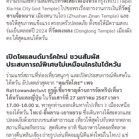
ความรักและความสัมพันธ์ที่
วัดเสียไห่เฉิงหวง
กรุงไทเป (Taipei
Xia-Hai City God Temple) ไปขอพรเรื่องการงานการเงินที่
วัดจู๋
ซานจื่อหนาน
เมืองหนานโถว (Zhushan Zinan Temple) และ
ขอให้สุขภาพแข็งแรง ครอบครัวปลอดภัย ทั้งขอให้มีความสงบ
ร่มเย็นตลอดปี 2024 ที่
วัดตงหลง
(Donglong Temple) เมืองผิง
ตง ใต้สุดแดนไต้หวัน
เปิดโผแลนด์มาร์คใหม่ ชวนสัมผัส
ประสบการณ์พิเศษไม่เหมือนใครในไต้หวัน
ร่วมแชร์สถานที่ท่องเที่ยวสนุกๆ และเปิดประสบการณ์พิเศษใน
ไต้หวัน อัปเดตล่าสุดจาก “
คุณรัตโตะ” เพจ
Rattowanderlust กูรูผู้เชี่ยวชาญด้านการจัดทริปเที่ยว
ไต้หวันและญี่ปุ่น
ใน
วันเสาร์ที่ 27 มกราคม 2567 เวลา
17.00-18.00 น.
พาทุกท่านออกเดินทางไปเที่ยว 3 เมืองเหนือ
ของไต้หวัน
ไทเป-อี๋หลาน-เถาหยวน
ซึ่งเดินทางได้สะดวกและ
ปลอดภัยด้วยระบบขนส่งสาธารณะ เที่ยวให้สุดไปกับหลากหลาย
สถานที่และกิจกรรม สุดพิเศษ อาทิ ชิมอาหารโลคอลที่ตลาด
กลางคืนหลินเจียง ถ่ายรูปเล่นที่คอมมูนิตีแห่งใหม่ในไทเป แช่