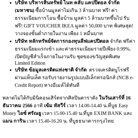
บริษัท บริหารสินทรัพย์ ไนท คลับ แคปปิตอล จำกัด
(มหาชน)
ซื้อบ้านมูลค่าไม่เกิน 3 ล้านบาท ฟรี! ค่า
ธรรมเนียมการโอน ซื้อบ้าน มูลค่า 5 ล้านบาทขึ้นไป รับ
ฟรี! GIFT VOUCHER IKEA มูลค่า 50,000 บาท พิเศษสุด!
วางจองขั้นต่ำภายในงาน เพียง 1 หมื่นบาท
บริษัท หลักทรัพย์จัดการกองทุนลีฟแคปปิตอล
จำกัด ฟรีค่า
ธรรมเนียมแรกเข้า และค่าธรรมเนียมรายปีเพียง 0.99%,
เปิดบัญชีสำเร็จภายในงานรับ ชุดของขวัญสุดพิเศษ
Limited Edition
บริษัท ข้อมูลเครดิตแห่งชาติ จำกัด
ตรวจเครดิตบูโรฟรี
ผ่านแท็บเล็ต รอรับรายงานรูปแบบอิเล็กทรอนิกส์ (NCB e-
Credit Report) ทางอีเมล์ได้ทันที
พลาดไม่ได้กับมินิคอนเสิร์ตจากศิลปินดาราดัง
ในวันเสาร์ที่ 16
ธันวาคม 2566
อาทิ
เข้ม หัสวีร์
เวลา 14.00-14.40 น.ที่บูธ Easy
Money
ไอซ์ ศรัณยู
เวลา 15.00-15.40 น.ที่บูธ EXIM BANK และ
แมน การิน
เวลา 15.40-16.20 น. ที่บูธธนาคารกรุงไทย