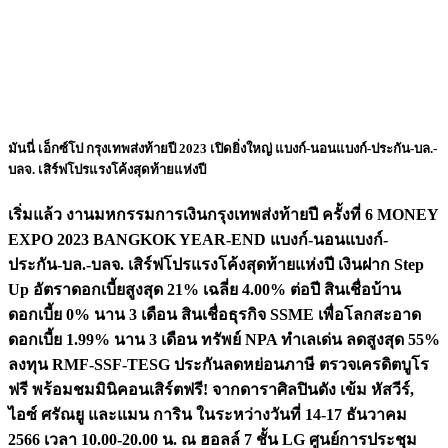
มันนี่ เอ็กซ์โป กรุงเทพส่งท้ายปี 2023 เปิดยิ่งใหญ่ แบงก์-นอนแบงก์-ประกัน-บล.-
บลจ. เสิร์ฟโปรแรงโค้งสุดท้ายแห่งปี
เริ่มแล้ว งานมหกรรมการเงินกรุงเทพส่งท้ายปี ครั้งที่ 6 MONEY
EXPO 2023 BANGKOK YEAR-END แบงก์-นอนแบงก์-
ประกัน-บล.-บลจ. เสิร์ฟโปรแรงโค้งสุดท้ายแห่งปี เงินฝาก Step
Up อัตราดอกเบี้ยสูงสุด 21% เฉลี่ย 4.00% ต่อปี สินเชื่อบ้าน
ดอกเบี้ย 0% นาน 3 เดือน สินเชื่อธุรกิจ SSME เพื่อโลกสะอาด
ดอกเบี้ย 1.99% นาน 3 เดือน ทรัพย์ NPA ทำเลเด่น ลดสูงสุด 55%
ลงทุน RMF-SSF-TESG ประกันลดหย่อนภาษี ตรวจเครดิตบูโร
ฟรี พร้อมชมมินิคอนเสิร์ตฟรี! จากดาราศิลปินดัง เข้ม หัสวีร์,
ไอซ์ ศรัณยู และแมน การิน ในระหว่างวันที่ 14-17 ธันวาคม
2566 เวลา 10.00-20.00 น. ณ ฮอลล์ 7 ชั้น LG ศูนย์การประชุม