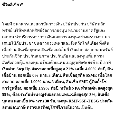
ชีวิตสีเขียว”
โดยมี ธนาคารและสถาบันการเงิน บริษัทประกัน บริษัทหลัก
ทรัพย์ บริษัทหลักทรัพย์จัดการกองทุน หน่วยงานภาครัฐและ
เอกชน นำบริการทางการเงินและการลงทุนอย่างครบวงจร มา
เสนอให้กับประชาชนชาวกรุงเทพฯและจังหวัดใกล้เคียง ทั้งสิน
เชื่อบ้าน สินเชื่อบุคคล สินเชื่อเอสเอ็มอี เงินฝาก สลากออมทรัพย์
ประกันชีวิต ประกันสุขภาพ ประกันภัย และลงทุนเพิ่มความ
มั่งคั่งด้วยหุ้น กองทุน พร้อมด้วยแคมเปญสุดพิเศษส่งท้ายปี อาทิ
เงินฝาก Step Up อัตราดอกเบี้ยสูงสุด 21% เฉลี่ย 4.00% ต่อปี, สิน
เชื่อบ้าน ดอกเบี้ย 0% นาน 3 เดือน, สินเชื่อธุรกิจ SSME เพื่อโลก
สะอาด ดอกเบี้ย 1.99% นาน 3 เดือน, สินเชื่อ SME กู้ติดตั้งโซ
ลาร์รูฟท็อป ดอกเบี้ย 1.99% ต่อปี, ทรัพย์ NPA ทำเลเด่น ลดสูงสุด
55%, ซื้อประกันบำนาญรับผลตอบแทนเฉลี่ยสูงสุด 3%, สินเชื่อ
บุคคล ดอกเบี้ย 0% นาน 30 วัน, ลงทุน RMF-SSF-TESG ประกัน
ลดหย่อนภาษี ตรวจเครดิตบูโรฟรีภายในงาน
เป็นต้น