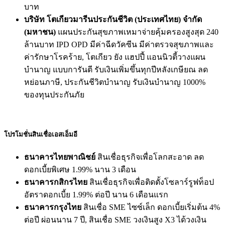
บาท
บริษัท โตเกียวมารีนประกันชีวิต (ประเทศไทย) จำกัด
(มหาชน)
แผนประกันสุขภาพเหมาจ่ายคุ้มครองสูงสุด 240
ล้านบาท IPD OPD มีค่าฉีดวัคซีน มีค่าตรวจสุขภาพและ
ค่ารักษาโรคร้าย, โตเกียว ยัง แฮปปี้ แอนนิวตี้วางแผน
บำนาญ แบบการันตี รับเงินเพิ่มขึ้นทุกปีหลังเกษียณ ลด
หย่อนภาษี, ประกันชีวิตบำนาญ รับเงินบำนาญ 1000%
ของทุนประกันภัย
โปรโมชั่นสินเชื่อเอสเอ็มอี
ธนาคารไทยพาณิชย์
สินเชื่อธุรกิจเพื่อโลกสะอาด ลด
ดอกเบี้ยพิเศษ 1.99% นาน 3 เดือน
ธนาคารกสิกรไทย
สินเชื่อธุรกิจเพื่อติดตั้งโซลาร์รูฟท็อป
อัตราดอกเบี้ย 1.99% ต่อปี นาน 6 เดือนแรก
ธนาคารกรุงไทย
สินเชื่อ SME ไซซ์เล็ก ดอกเบี้ยเริ่มต้น 4%
ต่อปี ผ่อนนาน 7 ปี, สินเชื่อ SME วงเงินสูง X3 ได้วงเงิน