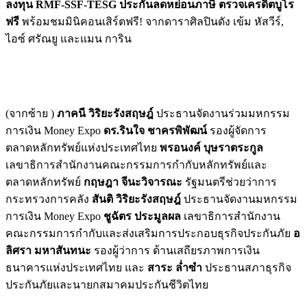
ลงทุน RMF-SSF-TESG ประกันลดหย่อนภาษี ตรวจเครดิตบูโร
ฟรี
พร้อมชมมินิคอนเสิร์ตฟรี! จากดาราศิลปินดัง เข้ม หัสวีร์,
ไอซ์ ศรัณยู และแมน การิน
(จากซ้าย )
ภาคนี วิริยะรังสฤษฎ์
ประธานจัดงานร่วมมหกรรม
การเงิน Money Expo
ดร.รินใจ ชาครพิพัฒน์
รองผู้จัดการ
ตลาดหลักทรัพย์แห่งประเทศไทย
พรอนงค์ บุษราตระกูล
เลขาธิการสำนักงานคณะกรรมการกำกับหลักทรัพย์และ
ตลาดหลักทรัพย์
กฤษฎา จีนะวิจารณะ
รัฐมนตรีช่วยว่าการ
กระทรวงการคลัง
สันติ วิริยะรังสฤษฎ์
ประธานจัดงานมหกรรม
การเงิน Money Expo
ชูฉัตร ประมูลผล
เลขาธิการสำนักงาน
คณะกรรมการกำกับและส่งเสริมการประกอบธุรกิจประกันภัย
อ
ลิศรา มหาสันทนะ
รองผู้ว่าการ ด้านเสถียรภาพการเงิน
ธนาคารแห่งประเทศไทย และ
สาระ ล่ำซำ
ประธานสภาธุรกิจ
ประกันภัยและนายกสมาคมประกันชีวิตไทย