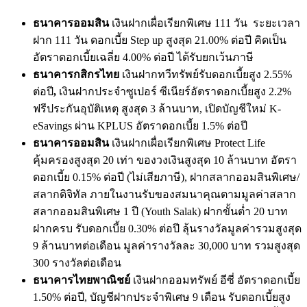
ธนาคารออมสิน
เงินฝากเผื่อเรียกพิเศษ 111 วัน ระยะเวลา
ฝาก 111 วัน ดอกเบี้ย Step up สูงสุด 21.00% ต่อปี คิดเป็น
อัตราดอกเบี้ยเฉลี่ย 4.00% ต่อปี ได้รับยกเว้นภาษี
ธนาคารกสิกรไทย
เงินฝากทวีทรัพย์รับดอกเบี้ยสูง 2.55%
ต่อปี
,
เงินฝากประจำซูเปอร์ ซีเนียร์อัตราดอกเบี้ยสูง 2.2%
ฟรีประกันอุบัติเหตุ สูงสุด 3 ล้านบาท, เปิดบัญชีใหม่ K-
eSavings ผ่าน KPLUS อัตราดอกเบี้ย 1.5% ต่อปี
ธนาคารออมสิน
เงินฝากเผื่อเรียกพิเศษ Protect Life
คุ้มครองสูงสุด 20 เท่า ของวงเงินสูงสุด 10 ล้านบาท อัตรา
ดอกเบี้ย 0.15% ต่อปี (ไม่เสียภาษี), ฝากสลากออมสินพิเศษ/
สลากดิจิทัล ภายในงานรับของสมนาคุณตามมูลค่าสลาก
สลากออมสินพิเศษ 1 ปี (Youth Salak) ฝากขั้นต่ำ 20 บาท
ฝากครบ รับดอกเบี้ย 0.30% ต่อปี ลุ้นรางวัลมูลค่ารวมสูงสุด
9 ล้านบาทต่อเดือน มูลค่ารางวัลละ 30,000 บาท รวมสูงสุด
300 รางวัลต่อเดือน
ธนาคารไทยพาณิชย์
เงินฝากออมทรัพย์ อีซี่ อัตราดอกเบี้ย
1.50% ต่อปี, บัญชีฝากประจำพิเศษ 9 เดือน รับดอกเบี้ยสูง